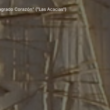
Sagrado Corazón" ("Las Acacias")